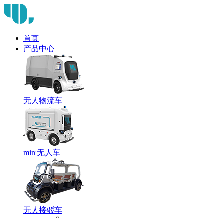
首页
产品中心
无人物流车
mini无人车
无人接驳车