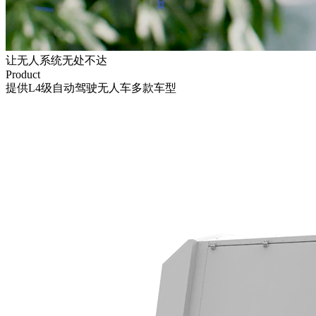
让无人系统无处不达
Product
提供L4级自动驾驶无人车多款车型