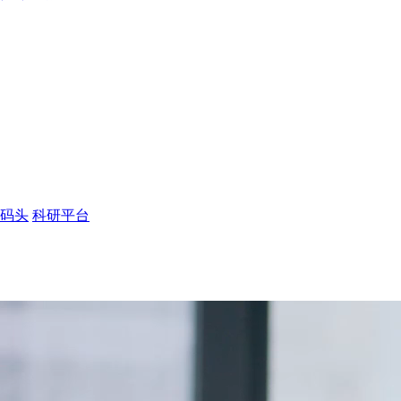
码头
科研平台